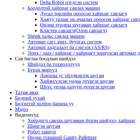
Delta Robot нэгдсэн систем
Боодолтой хайрцаг савлах машин
Дусал төрлийн ороосон хайрцаг савлагч
Хажуу талаас нь ачаалах ороосон хайрцаг сав
Өндөр хурдны шугаман хайрцаг савлагч
Кластер савлагч(Олон савлагч)
Shrink хальс савлах машин
Автомат сагс ачих, буулгах систем
Автомат хадгалалт ба сэргээх (AS/RS)
Лонх / лааз / хайрцаг / хайрцагт зориулсан автома
Сав баглаа боодлын шийдэл
Шийдэл ба тохиолдлууд
Бүрэн мөрүүд
Лонхны ус үйлдвэрлэх шугам
Хийжүүлсэн ундаа дүүргэх шугам
Шүүс ундаа халуун дүүргэх шугам
Татаж авах
Бидний тухай
Бидэнтэй холбоо барина уу
Мэдээ
Видеонууд
Хоёрдогч савлах шугамын бүрэн шийдэл, хайрцаг
Шингэн шугам
Робот тавиур
Өндөр түвшний Gantry Palletizer