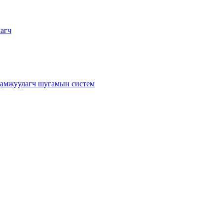
лагч
т дамжуулагч шугамын систем