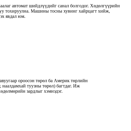
ухаалаг автомат шийдлүүдийг санал болгодог. Хөдөлгүүрийн
гуу тохируулна. Машины тосны хувинг хайрцагт хийж,
эх явдал юм.
цавуугаар ороосон төрөл ба Америк төрлийн
, наалдамхай туузны төрөл) багтдаг. Иж
хөдөлмөрийн зардлыг хэмнэдэг.