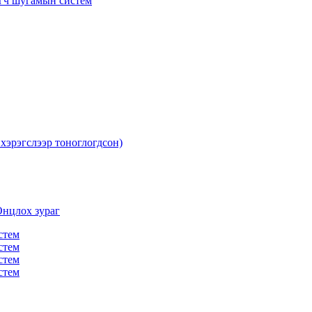
агч шугамын систем