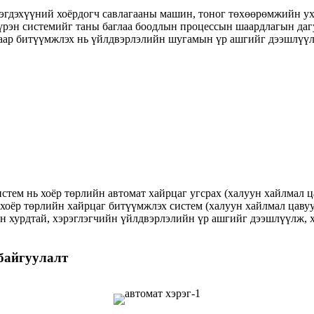
үтээгдэхүүний хоёрдогч савлагааны машин, тоног төхөөрөмжийн 
 Бүрэн системийг таны баглаа боодлын процессын шаардлагын да
таар битүүмжлэх нь үйлдвэрлэлийн шугамын үр ашгийг дээшлүүл
истем нь хоёр төрлийн автомат хайрцаг угсрах (халуун хайлмал 
 хоёр төрлийн хайрцаг битүүмжлэх систем (халуун хайлмал цавуу
ан хурдтай, хэрэглэгчийн үйлдвэрлэлийн үр ашгийг дээшлүүлж, 
 байгуулалт