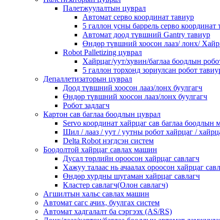
Палетжуулалтын цуврал
Автомат серво координат тавиур
5 галлон усны баррель серво координа
Автомат доод түвшний Gantry тавиур
Өндөр түвшний хоосон лааз/ лонх/ Хай
Robot Palletizing цуврал
Хайрцаг/уут/хувин/баглаа боодлын робо
5 галлон торхонд зориулсан робот тавиу
Депаллетизаторын цуврал
Доод түвшний хоосон лааз/лонх буулгагч
Өндөр түвшний хоосон лааз/лонх буулгагч
Робот задлагч
Картон сав баглаа боодлын цуврал
Servo координат хайрцаг сав баглаа боодлын
Шил / лааз / уут / уутны робот хайрцаг / хайр
Delta Robot нэгдсэн систем
Боодолтой хайрцаг савлах машин
Дусал төрлийн ороосон хайрцаг савлагч
Хажуу талаас нь ачаалах ороосон хайрцаг сав
Өндөр хурдны шугаман хайрцаг савлагч
Кластер савлагч(Олон савлагч)
Агшилтын хальс савлах машин
Автомат сагс ачих, буулгах систем
Автомат хадгалалт ба сэргээх (AS/RS)