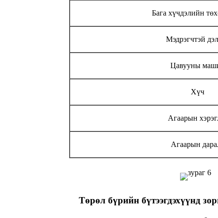
Бага хүчдэлийн тө
Мэдрэгчтэй дэ
Цавууны маш
Хүч
Агаарын хэрэг
Агаарын дара
Төрөл бүрийн бүтээгдэхүүнд зор