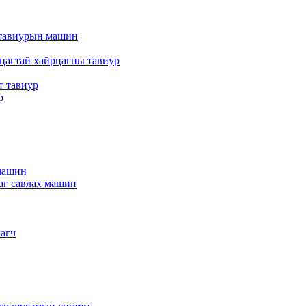
т тавиурын машин
рцагтай хайрцагны тавиур
т тавиур
р
 машин
цаг савлах машин
лагч