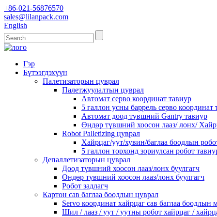
+86-021-56876570
sales@lilanpack.com
English
Гэр
Бүтээгдэхүүн
Палетизаторын цуврал
Палетжуулалтын цуврал
Автомат серво координат тавиур
5 галлон усны баррель серво координа
Автомат доод түвшний Gantry тавиур
Өндөр түвшний хоосон лааз/ лонх/ Хай
Robot Palletizing цуврал
Хайрцаг/уут/хувин/баглаа боодлын робо
5 галлон торхонд зориулсан робот тавиу
Депаллетизаторын цуврал
Доод түвшний хоосон лааз/лонх буулгагч
Өндөр түвшний хоосон лааз/лонх буулгагч
Робот задлагч
Картон сав баглаа боодлын цуврал
Servo координат хайрцаг сав баглаа боодлын
Шил / лааз / уут / уутны робот хайрцаг / хайр