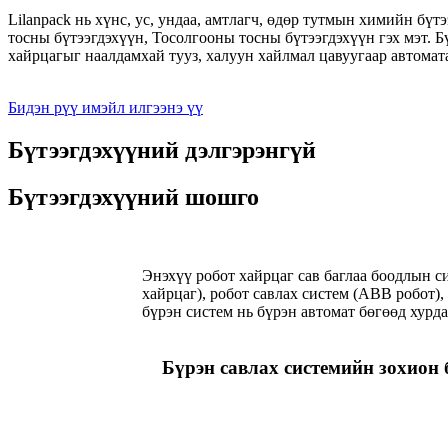
Lilanpack нь хүнс, ус, ундаа, амтлагч, өдөр тутмын химийн б
тосны бүтээгдэхүүн, Тосолгооны тосны бүтээгдэхүүн гэх мэт.
хайрцагыг наалдамхай тууз, халуун хайлмал цавуугаар автома
Бидэн рүү имэйл илгээнэ үү
Бүтээгдэхүүний дэлгэрэнгүй
Бүтээгдэхүүний шошго
Энэхүү робот хайрцаг сав баглаа боодлын с
хайрцаг), робот савлах систем (ABB робот),
бүрэн систем нь бүрэн автомат бөгөөд хурд
Бүрэн савлах системийн зохион