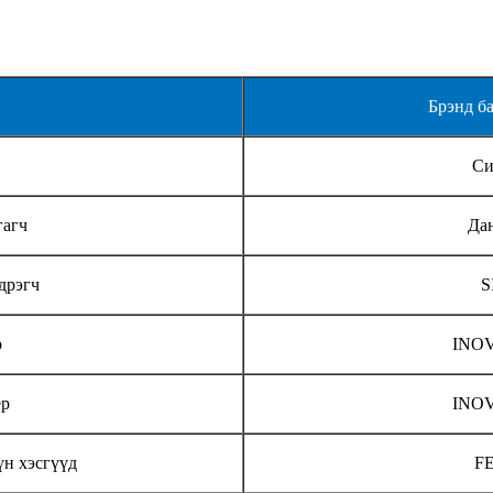
Брэнд б
Си
гагч
Да
дрэгч
S
р
INOV
ер
INOV
үн хэсгүүд
FE