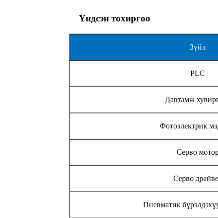
Үндсэн тохиргоо
Зүйл
PLC
Давтамж хувир
Фотоэлектрик мэ
Серво мото
Серво драйв
Пневматик бүрэлдэхү