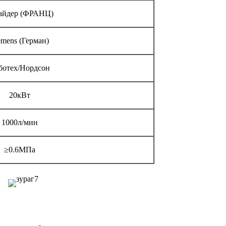
йдер (ФРАНЦ)
emens (Герман)
ботех/Нордсон
20кВт
1000л/мин
≥0.6МПа