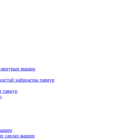
т тавиурын машин
рцагтай хайрцагны тавиур
т тавиур
р
 машин
цаг савлах машин