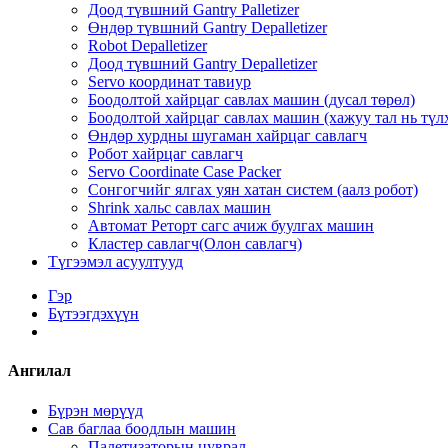
Доод түвшний Gantry Palletizer
Өндөр түвшний Gantry Depalletizer
Robot Depalletizer
Доод түвшний Gantry Depalletizer
Servo координат тавиур
Боодолтой хайрцаг савлах машин (дусал төрөл)
Боодолтой хайрцаг савлах машин (хажуу тал нь түл
Өндөр хурдны шугаман хайрцаг савлагч
Робот хайрцаг савлагч
Servo Coordinate Case Packer
Сонгогчийг ялгах уян хатан систем (аалз робот)
Shrink хальс савлах машин
Автомат Реторт сагс ачиж буулгах машин
Кластер савлагч(Олон савлагч)
Түгээмэл асуултууд
Гэр
Бүтээгдэхүүн
Ангилал
Бүрэн мөрүүд
Сав баглаа боодлын машин
Палетизаторын цуврал