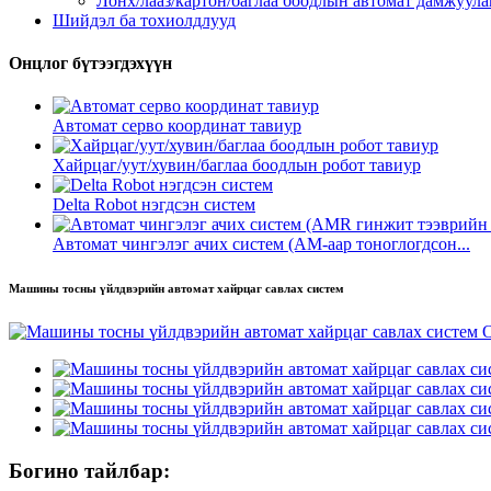
Лонх/лааз/картон/баглаа боодлын автомат дамжуул
Шийдэл ба тохиолдлууд
Онцлог бүтээгдэхүүн
Автомат серво координат тавиур
Хайрцаг/уут/хувин/баглаа боодлын робот тавиур
Delta Robot нэгдсэн систем
Автомат чингэлэг ачих систем (AM-аар тоноглогдсон...
Машины тосны үйлдвэрийн автомат хайрцаг савлах систем
Богино тайлбар: