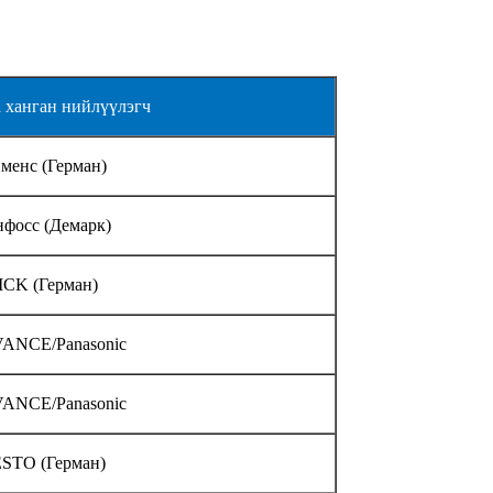
а ханган нийлүүлэгч
менс (Герман)
нфосс (Демарк)
ICK (Герман)
ANCE/Panasonic
ANCE/Panasonic
STO (Герман)