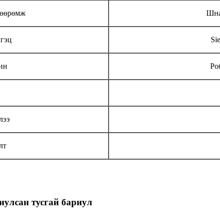
хөөрөмж
Шна
лгэц
Si
ин
Ро
лээ
лт
иулсан тусгай бариул